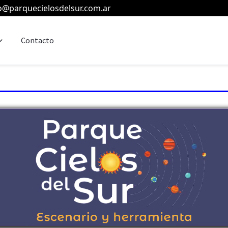
o@parquecielosdelsur.com.ar
Contacto