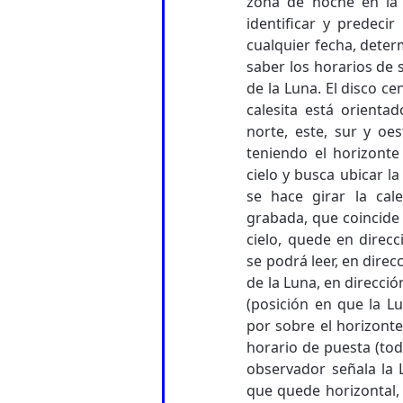
zona de noche en la 
identificar y predecir
cualquier fecha, deter
saber los horarios de 
de la Luna. El disco ce
calesita está orientad
norte, este, sur y oe
teniendo el horizonte
cielo y busca ubicar la
se hace girar la cal
grabada, que coincide 
cielo, quede en direcc
se podrá leer, en direcc
de la Luna, en direcció
(posición en que la L
por sobre el horizonte)
horario de puesta (tod
observador señala la 
que quede horizontal, 