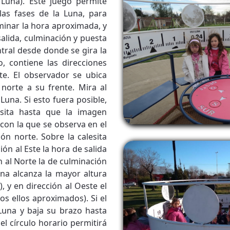
Luna). Este juego permite
 las fases de la Luna, para
minar la hora aproximada, y
salida, culminación y puesta
ntral desde donde se gira la
o, contiene las direcciones
ste. El observador se ubica
 norte a su frente. Mira al
 Luna. Si esto fuera posible,
esita hasta que la imagen
con la que se observa en el
ión norte. Sobre la calesita
ión al Este la hora de salida
n al Norte la de culminación
una alcanza la mayor altura
, y en dirección al Oeste el
os ellos aproximados). Si el
Luna y baja su brazo hasta
el círculo horario permitirá