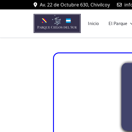
Av. 22 de Octubre 630, Chivilcoy
inf
Inicio
El Parque