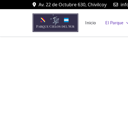
Av. 22 de Octubre 630, Chivilcoy
inf
Inicio
El Parque