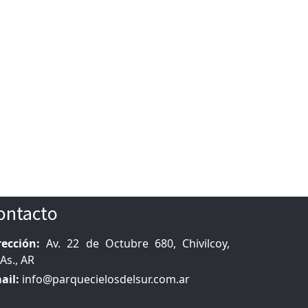
ontacto
rección:
Av. 22 de Octubre 680, Chivilcoy,
As., AR
ail:
info@parquecielosdelsur.com.ar