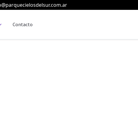
o@parquecielosdelsur.com.ar
Contacto